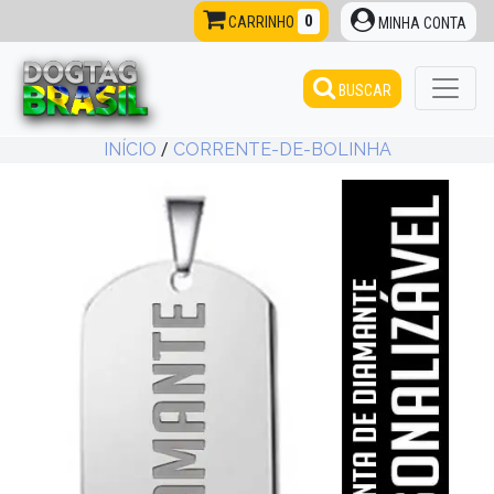
0
CARRINHO
MINHA CONTA
BUSCAR
INÍCIO
/
CORRENTE-DE-BOLINHA