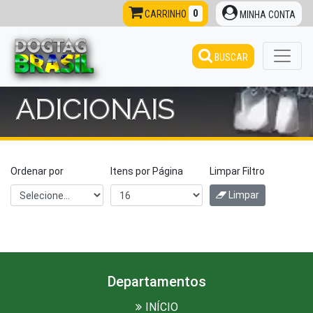
0
CARRINHO
MINHA CONTA
BUSCAR
ADICIONAIS
Ordenar por
Itens por Página
Limpar Filtro
Limpar
Departamentos
INÍCIO