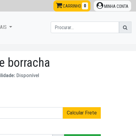
0
CARRINHO
MINHA CONTA
NAIS
de borracha
ilidade:
Disponível
Calcular Frete