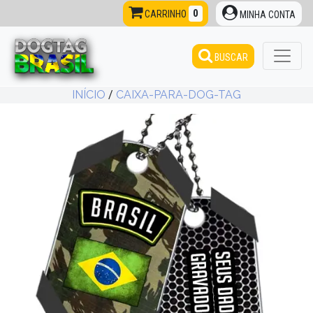
0
CARRINHO
MINHA CONTA
BUSCAR
INÍCIO
/
CAIXA-PARA-DOG-TAG