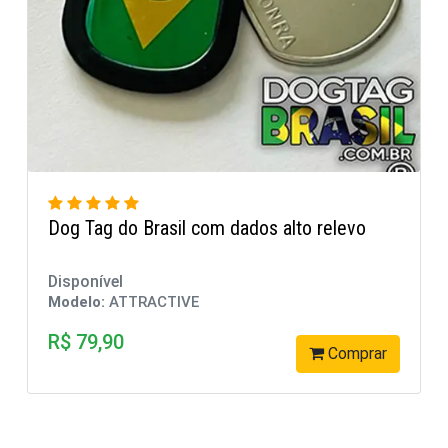
o
Dog Tag Brasil
Disponível
Modelo:
ATTRACTIVE
R$ 39,90
rar
Comprar