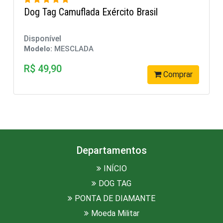
Dog tag Alto Relevo Brasil com Borda
Disponível
Modelo:
MESCLADA
R$ 148,99
omprar
Comp
Departamentos
INÍCIO
DOG TAG
PONTA DE DIAMANTE
Moeda Militar