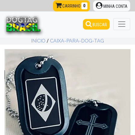
0
CARRINHO
MINHA CONTA
BUSCAR
INÍCIO
/
CAIXA-PARA-DOG-TAG