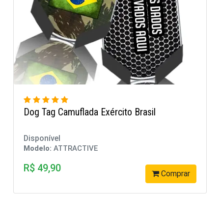
Dog Tag Brasil Preta
Disponível
Modelo:
ATTRACTIVE
R$ 39,90
omprar
Comp