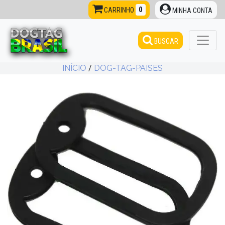
0
CARRINHO
MINHA CONTA
BUSCAR
INÍCIO
/
DOG-TAG-PAISES