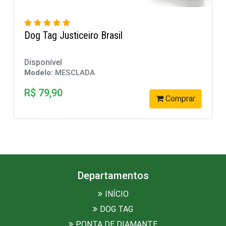
Dog Tag Brasil envelhecida
Disponível
Modelo:
MESCLADA
R$ 49,90
omprar
Comp
Departamentos
INÍCIO
DOG TAG
PONTA DE DIAMANTE