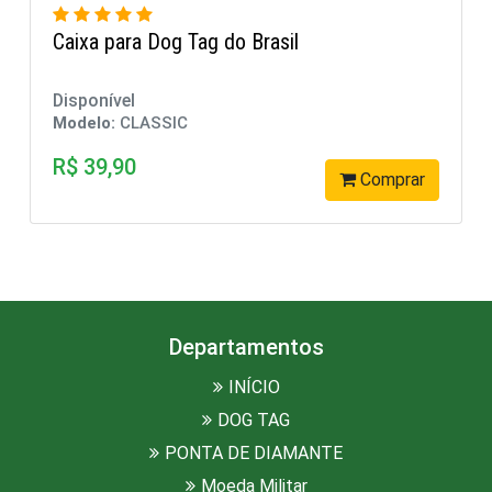
para Dog Tag do Brasil
Dog Tag s
ível
Disponível
o:
CLASSIC
Modelo:
CL
,90
R$ 19,90
Comprar
Departamentos
INÍCIO
DOG TAG
PONTA DE DIAMANTE
Moeda Militar