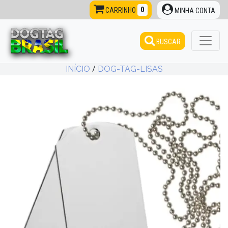
0
CARRINHO
MINHA CONTA
BUSCAR
INÍCIO
/
DOG-TAG-LISAS