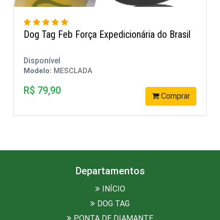
rasil
Dog tag do Brasil ponta de diamante
Disponível
Modelo:
MESCLADA
R$ 90,00
prar
Compra
Departamentos
INÍCIO
DOG TAG
PONTA DE DIAMANTE