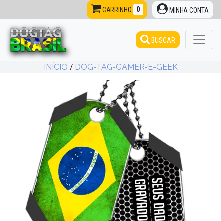
0
CARRINHO
MINHA CONTA
BUSCAR
INÍCIO
/
DOG-TAG-GAMER-E-GEEK