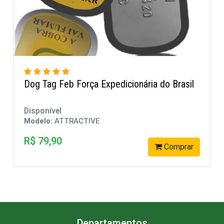
do Brasil
Dog tag Alto Relevo Brasil com Borda
Disponível
Modelo:
ATTRACTIVE
R$ 148,99
Comprar
Com
Departamentos