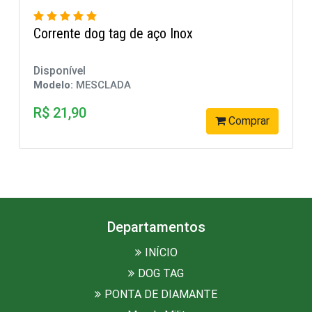
Dog Tag sem gravação Lisa
Disponível
Modelo:
MESCLADA
R$ 19,90
prar
Compra
Departamentos
INÍCIO
DOG TAG
PONTA DE DIAMANTE